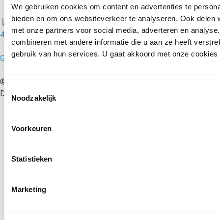
We gebruiken cookies om content en advertenties te personal
bieden en om ons websiteverkeer te analyseren. Ook delen w
met onze partners voor social media, adverteren en analys
4.8/5
combineren met andere informatie die u aan ze heeft verstr
gebruik van hun services. U gaat akkoord met onze cookies al
Google Reviews | 51 reacties
© 2010 – 2026 MondoMarketing B.V. | Performance Driven
Toestemmingsselectie
Digital Marketing Bureau Utrecht – All rights reserved
Noodzakelijk
Voorkeuren
Disclaimer
Algemene voorwaarden
Statistieken
Privacy Statement
Marketing
Sitemap