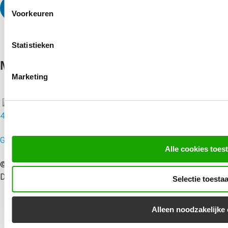
Voorkeuren
Statistieken
MondoMarketing
Marketing
4.8/5
Google Reviews | 51 reacties
Alle cookies toes
© 2010 – 2026 MondoMarketing B.V. | Performance Driven
Digital Marketing Bureau Utrecht – All rights reserved
Selectie toesta
Alleen noodzakelijke
Disclaimer