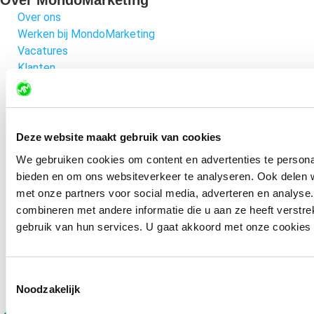
Over ons
Werken bij MondoMarketing
Vacatures
Klanten
Werkwijze
Accreditaties
Deze website maakt gebruik van cookies
Bel ons
We gebruiken cookies om content en advertenties te personal
085-0601066
bieden en om ons websiteverkeer te analyseren. Ook delen w
met onze partners voor social media, adverteren en analys
Mail ons
combineren met andere informatie die u aan ze heeft verstr
gebruik van hun services. U gaat akkoord met onze cookies al
info@mondomarketing.nl
Stuur een bericht
Toestemmingsselectie
Contactformulier
Noodzakelijk