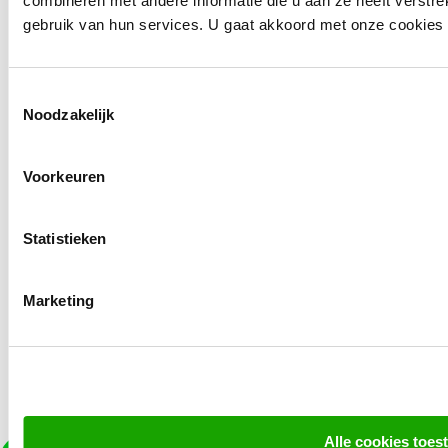
combineren met andere informatie die u aan ze heeft verstr
gebruik van hun services. U gaat akkoord met onze cookies al
Expertises
Toestemmingsselectie
Noodzakelijk
Werkwijze
Klantcases
Voorkeuren
Blog
Over ons
Statistieken
Bel ons
Marketing
085-0601066
Mail ons
info@mondomarketing.nl
Alle cookies toes