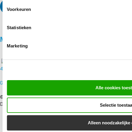
Voorkeuren
Statistieken
MondoMarketing
Marketing
4.8/5
Google Reviews | 51 reacties
Alle cookies toes
© 2010 – 2026 MondoMarketing B.V. | Performance Driven
Digital Marketing Bureau Utrecht – All rights reserved
Selectie toesta
Alleen noodzakelijke
Disclaimer