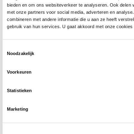
bieden en om ons websiteverkeer te analyseren. Ook delen w
met onze partners voor social media, adverteren en analys
Sitemap
combineren met andere informatie die u aan ze heeft verstr
gebruik van hun services. U gaat akkoord met onze cookies al
Expertises
Toestemmingsselectie
Noodzakelijk
Werkwijze
Klantcases
Voorkeuren
Blog
Statistieken
Over ons
Marketing
Bel ons
085-0601066