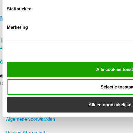
Statistieken
MondoMarketing
Marketing
4.8/5
Google Reviews | 51 reacties
Alle cookies toes
© 2010 – 2026 MondoMarketing B.V. | Performance Driven
Digital Marketing Bureau Utrecht – All rights reserved
Selectie toesta
Alleen noodzakelijke
Disclaimer
Algemene voorwaarden
Privacy Statement