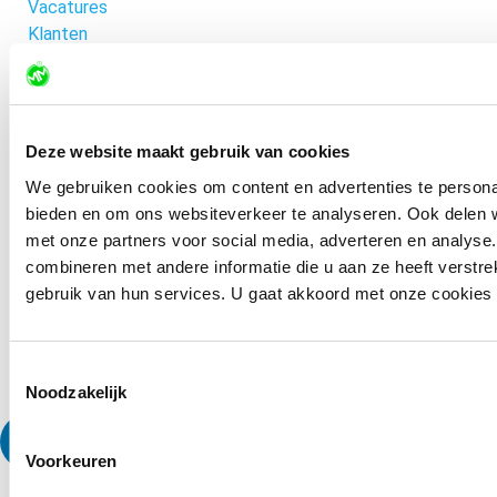
Vacatures
Klanten
Werkwijze
Accreditaties
Bel ons
Deze website maakt gebruik van cookies
We gebruiken cookies om content en advertenties te personal
085-0601066
bieden en om ons websiteverkeer te analyseren. Ook delen w
Mail ons
met onze partners voor social media, adverteren en analys
combineren met andere informatie die u aan ze heeft verstr
info@mondomarketing.nl
gebruik van hun services. U gaat akkoord met onze cookies al
Stuur een bericht
Toestemmingsselectie
Contactformulier
Noodzakelijk
Voorkeuren