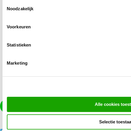
Toestemmingsselectie
Werkwijze
Noodzakelijk
Klantcases
Voorkeuren
Blog
Over ons
Statistieken
Bel ons
Marketing
085-0601066
Mail ons
info@mondomarketing.nl
Alle cookies toes
Contact
Selectie toesta