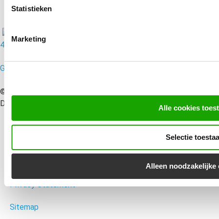
Statistieken
Marketing
4.8/5
Google Reviews | 51 reacties
© 2010 – 2026 MondoMarketing B.V. | Performance Driven
Digital Marketing Bureau Utrecht – All rights reserved
Alle cookies toes
Selectie toesta
Disclaimer
Algemene voorwaarden
Alleen noodzakelijke
Privacy Statement
Sitemap