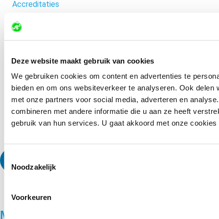
Accreditaties
Bel ons
085-0601066
Deze website maakt gebruik van cookies
Mail ons
We gebruiken cookies om content en advertenties te personal
bieden en om ons websiteverkeer te analyseren. Ook delen w
info@mondomarketing.nl
met onze partners voor social media, adverteren en analys
Stuur een bericht
combineren met andere informatie die u aan ze heeft verstr
gebruik van hun services. U gaat akkoord met onze cookies al
Contactformulier
Toestemmingsselectie
Noodzakelijk
Voorkeuren
MondoMarketing